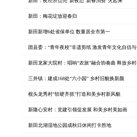
新田：夜经济点亮“新夜态”新春消费“火起来”
新田：梅花绽放迎春归
新田新增6处省保单位 数量居全市第一
团县委：“青年夜校”非遗剪纸 激发青年文化自信
新田龙家大院村：唱响“农旅”融合协奏曲 释放乡
三井镇：建成168处“六小园” 乡村旧貌换新颜
枧头龙秀村“软硬齐抓”打造和美乡村新风貌
新隆心安村：党建引领促发展 和美乡村美如画
新田北湖湿地公园成秋日休闲打卡胜地