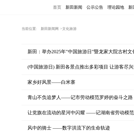
首页
新田新闻
公示公告
理论园地
新
当前位置:
新田新闻网
>文化旅游
新田：举办2025年"中国旅游日"暨龙家大院古村
(中国旅游日) 新田各景点推出多彩项目 让游客尽
家乡好风景——白米寨
青山不负追梦人——记市劳动模范罗婷的奋斗之路
让党旗在流动的星河中闪耀 ——记湖南省劳动模
风中的骑士 ——数字洪流下的生命轨迹