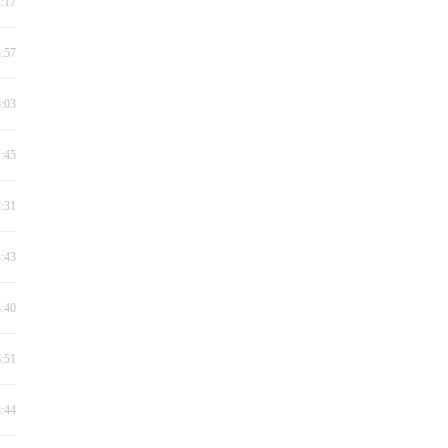
2:17
5:57
8:03
1:45
2:31
4:43
3:40
6:51
8:44