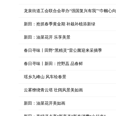
龙泉街道工会联合会举办“强国复兴有我”“巾帼心向
新田：抢抓春季黄金期 补栽补植添新绿
新田：油菜花开 乐享美景
春日寻味丨田野“黑精灵”雷公菌迎来采摘季
春日寻味丨新田：挖野藠 品春鲜
瑶乡九峰山 风车绘春景
云雾缭绕青云塔 壮阔风景美如画
新田：油菜花开美如画