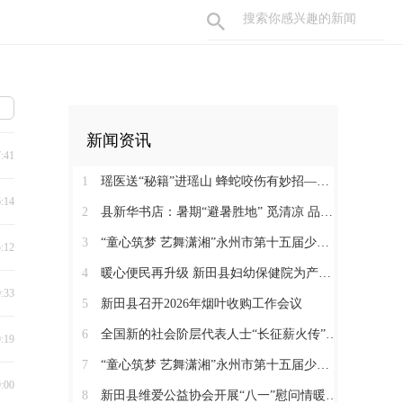
新闻资讯
7:41
1
瑶医送“秘籍”进瑶山 蜂蛇咬伤有妙招——新田县起头岭村这场养生讲座接地气又实用
6:14
2
县新华书店：暑期“避暑胜地” 觅清凉 品书香
3
“童心筑梦 艺舞潇湘”永州市第十五届少儿音乐舞蹈大赛决赛在新田圆满落幕
5:12
4
暖心便民再升级 新田县妇幼保健院为产检孕妇提供免费早餐
9:33
5
新田县召开2026年烟叶收购工作会议
6
全国新的社会阶层代表人士“长征薪火传”来新宣介
9:19
7
“童心筑梦 艺舞潇湘”永州市第十五届少儿音乐舞蹈大赛新田县选拔赛正式开赛
9:00
8
新田县维爱公益协会开展“八一”慰问情暖“火焰蓝”