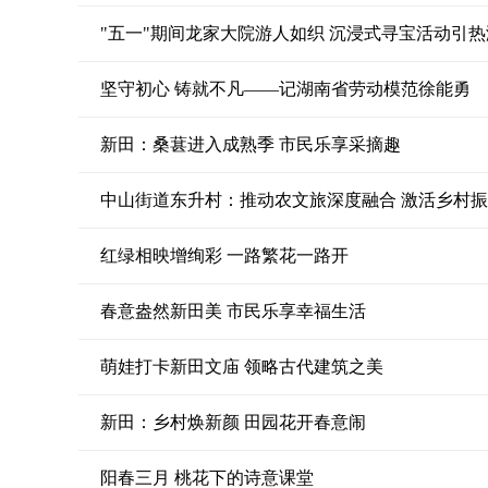
"五一"期间龙家大院游人如织 沉浸式寻宝活动引热
坚守初心 铸就不凡——记湖南省劳动模范徐能勇
新田：桑葚进入成熟季 市民乐享采摘趣
中山街道东升村：推动农文旅深度融合 激活乡村振
红绿相映增绚彩 一路繁花一路开
春意盎然新田美 市民乐享幸福生活
萌娃打卡新田文庙 领略古代建筑之美
新田：乡村焕新颜 田园花开春意闹
阳春三月 桃花下的诗意课堂