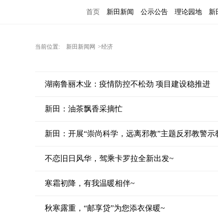
首页
新田新闻
公示公告
理论园地
新
当前位置:
新田新闻网
>经济
湖南鲁丽木业：疫情防控不松劲 项目建设稳推进
新田：油茶飘香采摘忙
新田：开展“崇尚科学，远离邪教”主题反邪教警示
不恋旧日风华，驾乘卡罗拉全新出发~
寒霜初降，有我温暖相伴~
秋寒露重，“邮享贷”为您添衣保暖~