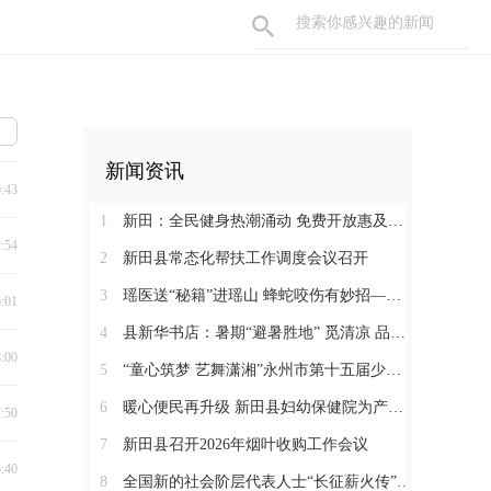
新闻资讯
9:43
1
新田：全民健身热潮涌动 免费开放惠及千家万户
2:54
2
新田县常态化帮扶工作调度会议召开
3
瑶医送“秘籍”进瑶山 蜂蛇咬伤有妙招——新田县起头岭村这场养生讲座接地气又实用
6:01
4
县新华书店：暑期“避暑胜地” 觅清凉 品书香
8:00
5
“童心筑梦 艺舞潇湘”永州市第十五届少儿音乐舞蹈大赛决赛在新田圆满落幕
6
暖心便民再升级 新田县妇幼保健院为产检孕妇提供免费早餐
7:50
7
新田县召开2026年烟叶收购工作会议
5:40
8
全国新的社会阶层代表人士“长征薪火传”来新宣介