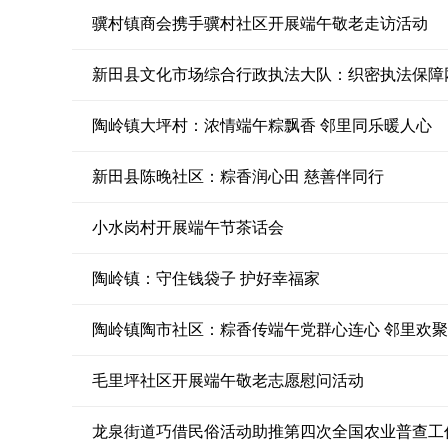
骥村镇商会携手骥村社区开展端午敬老走访活动
新田县文化市场综合行政执法大队：织密执法保障
陶岭镇大坪村：浓情端午粽飘香 邻里同乐暖人心
新田县陈晚社区：粽香润心田 慈善伴同行
小水岗村开展端午节茶话会
陶岭镇：守住钱袋子 护好幸福家
陶岭镇陶市社区：粽香传端午党群心连心 邻里欢
毛里坪社区开展端午敬老志愿慰问活动
龙泉街道巧借民俗活动助推第四次全国农业普查工