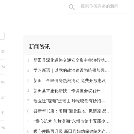
新闻资讯
7:32
1
新田县深化道路交通安全集中整治行动工作会召开
7:24
2
学习新语｜以党的政治建设为统领加强党的各方面建设
3
新田：全民健身热潮涌动 免费开放惠及千家万户
7:05
4
新田县常态化帮扶工作调度会议召开
6:57
5
瑶医送“秘籍”进瑶山 蜂蛇咬伤有妙招——新田县起头岭村这场养生讲座接地气又实用
6
县新华书店：暑期“避暑胜地” 觅清凉 品书香
9:41
7
“童心筑梦 艺舞潇湘”永州市第十五届少儿音乐舞蹈大赛决赛在新田圆满落幕
1:26
8
暖心便民再升级 新田县妇幼保健院为产检孕妇提供免费早餐