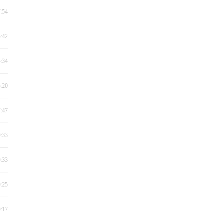
7:54
5:42
5:34
5:20
7:47
9:33
0:33
0:25
0:17