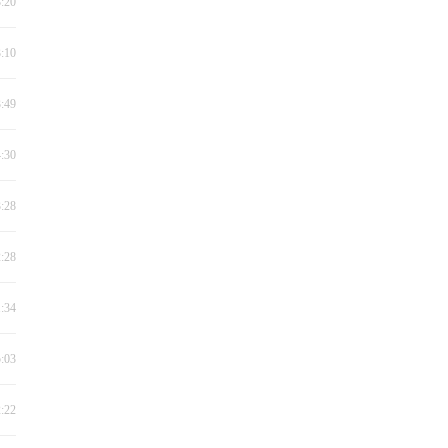
3:20
3:10
3:49
4:30
3:28
2:28
1:34
5:03
2:22