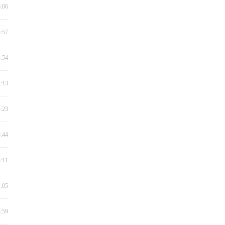
6:06
5:57
3:54
1:13
4:23
8:44
8:11
1:05
8:59